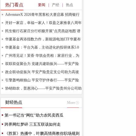
起来
热门看点
要闻
|
产经
|
热点
AdventureX 2026青年黑客松大赛启幕 招商银行
赋能
开好一家店，幸福一家人！双盈之家推拿八周年
盛典精彩
民生银行石家庄分行积极开展“点亮燕赵地图 谱
写
华夏基金再添指数力作，新能源电池ETF华夏布
局电池
华夏基金：平台为基，主动进化的投研体系5.0
广州塔见证！茉香·华筑会亮相：家居行业，为
什么被一家
双联双促聚合力 党建共建助振兴——平安产险
贵州
政企联动促振兴 平安产险贵定支公司助力高坡
村农
引擎轰鸣映独山 平安守护伴春行——平安产险
助力2
协销助农，普惠润心——平安产险贵州分公司助
力金融
财经热点
More
第一书记当“网红”助力农民卖西瓜
跨界网红梦碎 三五互联该如何走
《胜算》热播中，叶鹏高情商教你职场规则