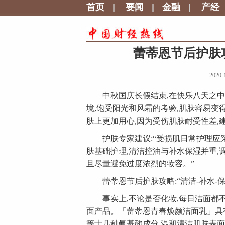
首页
|
要闻
|
金融
|
产经
蕾蒂恩节后护肤
2020-
中秋国庆长假结束,在快乐八天之中吃
境,饱受阳光和风霜的考验,肌肤容易
肤上更加用心,因为受伤肌肤耐受性差
护肤专家建议:“受损肌日常护理应
肤基础护理,清洁控油与补水保湿并重,
且尽量避免过度浓烈的妆容。”
蕾蒂恩节后护肤攻略:“清洁-补水-保
事实上,不论是否化妆,每日洁面都不
面产品。「蕾蒂恩青春焕颜洁面乳」具
等十几种氨基酸成分,温和清洁肌肤表面