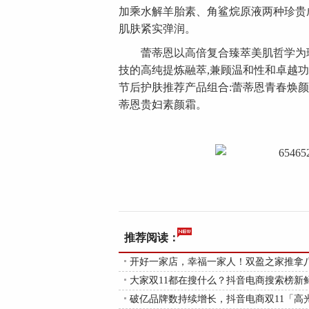
加乘水解羊胎素、角鲨烷原液两种珍贵成
肌肤紧实弹润。
蕾蒂恩以高倍复合臻萃美肌哲学为理念
技的高纯提炼融萃,兼顾温和性和卓越
节后护肤推荐产品组合:蕾蒂恩青春焕
蒂恩贵妇素颜霜。
推荐阅读：
开好一家店，幸福一家人！双盈之家推拿
大家双11都在搜什么？抖音电商搜索榜新
破亿品牌数持续增长，抖音电商双11「高