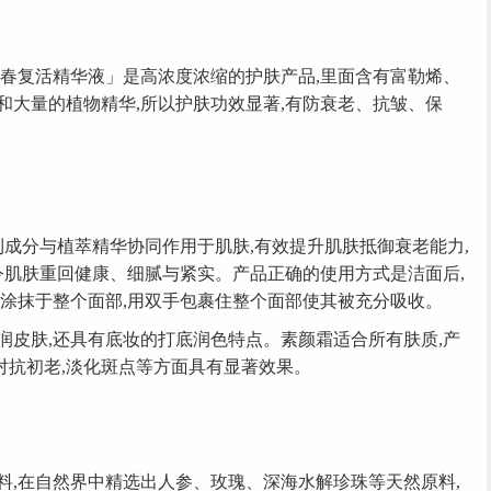
复活精华液」是高浓度浓缩的护肤产品,里面含有富勒烯、
和大量的植物精华,所以护肤功效显著,有防衰老、抗皱、保
成分与植萃精华协同作用于肌肤,有效提升肌肤抵御衰老能力,
令肌肤重回健康、细腻与紧实。产品正确的使用方式是洁面后,
地涂抹于整个面部,用双手包裹住整个面部使其被充分吸收。
肤,还具有底妆的打底润色特点。素颜霜适合所有肤质,产
,对抗初老,淡化斑点等方面具有显著效果。
在自然界中精选出人参、玫瑰、深海水解珍珠等天然原料,