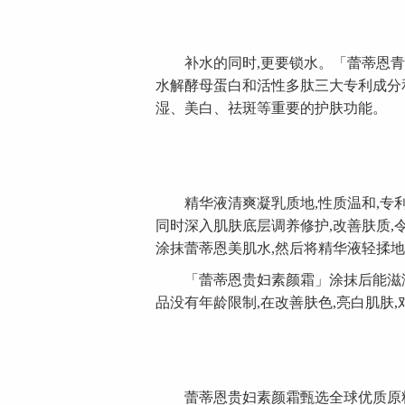
补水的同时,更要锁水。「蕾蒂恩青春
水解酵母蛋白和活性多肽三大专利成分
湿、美白、祛斑等重要的护肤功能。
精华液清爽凝乳质地,性质温和,专利
同时深入肌肤底层调养修护,改善肤质,
涂抹蕾蒂恩美肌水,然后将精华液轻揉
「蕾蒂恩贵妇素颜霜」涂抹后能滋润皮
品没有年龄限制,在改善肤色,亮白肌肤
蕾蒂恩贵妇素颜霜甄选全球优质原料,