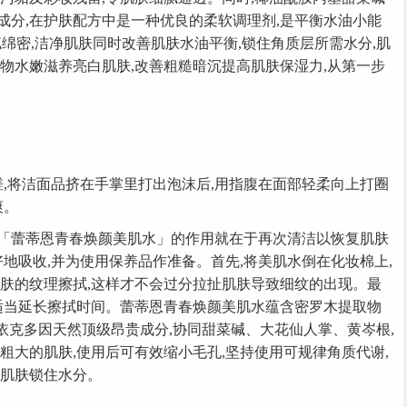
成分,在护肤配方中是一种优良的柔软调理剂,是平衡水油小能
腻绵密,洁净肌肤同时改善肌肤水油平衡,锁住角质层所需水分,肌
物水嫩滋养亮白肌肤,改善粗糙暗沉提高肌肤保湿力,从第一步
,将洁面品挤在手掌里打出泡沫后,用指腹在面部轻柔向上打圈
爽。
蕾蒂恩青春焕颜美肌水」的作用就在于再次清洁以恢复肌肤
好地吸收,并为使用保养品作准备。首先,将美肌水倒在化妆棉上,
肌肤的纹理擦拭,这样才不会过分拉扯肌肤导致细纹的出现。最
以适当延长擦拭时间。蕾蒂恩青春焕颜美肌水蕴含密罗木提取物
Ectoin依克多因天然顶级昂贵成分,协同甜菜碱、大花仙人掌、黄岑根,
粗大的肌肤,使用后可有效缩小毛孔,坚持使用可规律角质代谢,
理肌肤锁住水分。