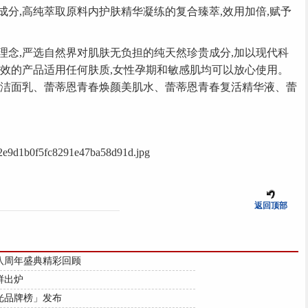
分,高纯萃取原料内护肤精华凝练的复合臻萃,效用加倍,赋予
,严选自然界对肌肤无负担的纯天然珍贵成分,加以现代科
功效的产品适用任何肤质,女性孕期和敏感肌均可以放心使用。
颜洁面乳、蕾蒂恩青春焕颜美肌水、蕾蒂恩青春复活精华液、蕾
返回顶部
八周年盛典精彩回顾
鲜出炉
光品牌榜」发布