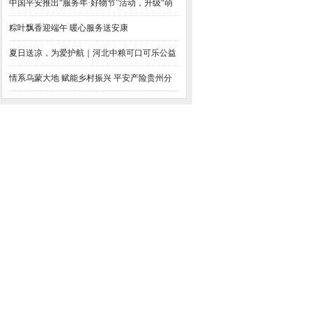
司开展“担当新
中国平安推出“服务年·好物节”活动，升级“萌
宠服务”
粽叶飘香迎端午 暖心服务送安康
夏日送凉，为爱护航｜河北中粮可口可乐公益
助考，助力青春逐
情系乌蒙大地 赋能乡村振兴 平安产险贵州分
公司好车主