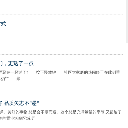
方式
们，更熟了一点
一起过了? 按下慢放键 社区大家庭的热闹终于在此刻重
文化节” 聚
 品质矢志不“愚”
。美好的事物,总是会不期而遇。这个总是充满希望的季节,又留给了
的置业湘赣区域,匠