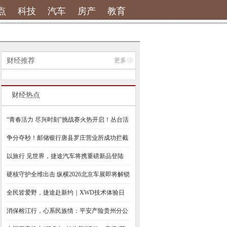
点
科技
汽车
房产
教育
财经推荐
更多
财经热点
“青春活力 尽兴时刻”挑战赛火热开启！丛台活
分子邀你
争分夺秒！邮储银行唐县罗庄营业所成功拦截
一起电信诈骗
以旅行 见世界，捷途汽车将携重磅新品登陆
2026北京车展
硬核守护全维出击 纵横2026北京车展即将解锁
全领域实
全民皆爱野，捷途赴新约｜XWD技术体验日
开幕，双车预售启新
消保榕江行，心系民族情：平安产险贵州分公