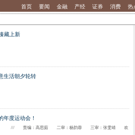
首页
要闻
金融
产经
证券
消费
热
 臻藏上新
意生活朝夕轮转
的年度运动会！
茹 二审：杨韵蓉 三审：张雯靖 欢