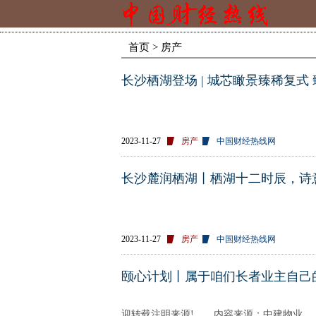
首页
> 房产
长沙栖湖登场 | 城芯瞰景臻稀复式
2023-11-27
房产
中国财经热线网
长沙麓润栖湖丨栖湖十二时辰，诗
2023-11-27
房产
中国财经热线网
颐心计划丨属于咱们长者业主自己
​ /// 责编：高思
迎转载注明来源! 内容来源：中建物业