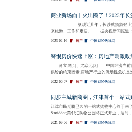
商业新场面丨火出圈了！2023年
纵观近几年，长沙就频频登上旅游目的
来旅游、工作和定居。 据央视新闻报道：
2023-02-16
房产
中国财经热线网
警惕房价快速上涨：房地产刺激政
肖立晟[1]、尤众元[2] 中国经济当前
供给的约束因素,房地产行业的流动性危机是
2022-06-07
房产
中国财经热线网
同步主城新商圈，江津首个一站式购
江津市民期盼已久的一站式购物中心终于来了
&middot;美邻汇购物公园将正式开业，届时
2021-09-06
房产
中国财经热线网