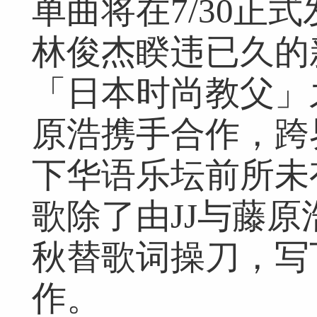
单曲将在7/30正
林俊杰睽违已久的
「日本时尚教父」
原浩携手合作，跨
下华语乐坛前所未
歌除了由JJ与藤原
秋替歌词操刀，写
作。