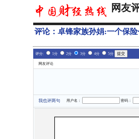
网友
评论：
卓锋家族孙娟:一个保
评分:
1分
2分
3分
4分
5分
网友评论
我也评两句
用户名：
密码：