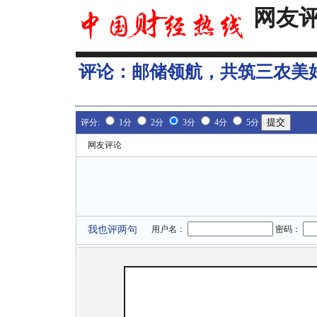
网友
评论：
邮储领航，共筑三农美
评分:
1分
2分
3分
4分
5分
网友评论
我也评两句
用户名：
密码：